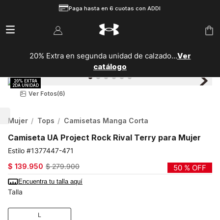
Paga hasta en 6 cuotas con ADDI
20% Extra en segunda unidad de calzado...
Ver
catálogo
Ver Fotos
(6)
Mujer
Tops
Camisetas Manga Corta
Camiseta UA Project Rock Rival Terry para Mujer
1377447-471
$
139
.
950
$
279
.
900
50 %
OFF
Encuentra tu talla aquí
Talla
L