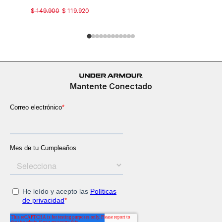
$
149
.
900
$
119
.
920
$
129
.
900
Mantente Conectado