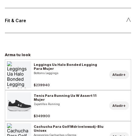
˄
Fit & Care
Arma tu look
Leggings Ua Halo Bonded Legging
Para Mujer
Bottoms Leggings
+
Añadir
$239940
Tenis Para Running Ua W Assert 11
Mujer
Zapatillas Running
+
Añadir
$349900
Cachucha Para Golf Mdrivelowadj-Blu
Unisex
Accesorios Cachuchas y Gorros