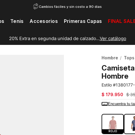
Cambios fáciles y sin costo a 90 días
os
Tenis
Accesorios
Primeras Capas
FINAL SAL
20% Extra en segunda unidad de calzado...
Ver catálogo
Hombre
Tops
Camiseta 
Hombre
1380177
$
179
.
950
$
3
Encuentra tu ta
COLOR:
ROJ
ROJO