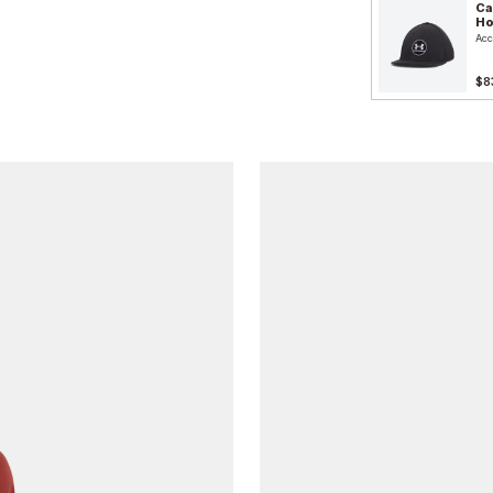
Ca
H
Acc
$8