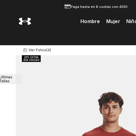
Paga hasta en 6 cuotas con ADDI
Hombre
Mujer
Niñ
Te Prodria Interesar
Ver Fotos
(4)
Ultimas
Tallas