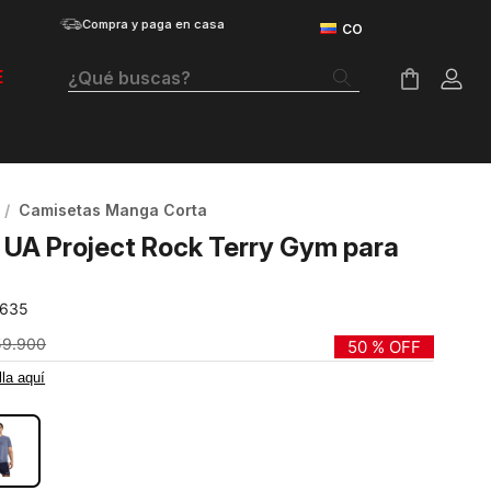
Compra y paga en casa
¿Qué buscas?
E
Términos Más Buscados
Botas
Camisetas Manga Corta
Tenis Mujer
UA Project Rock Terry Gym para
Tenis Hombre
-635
Tenis
59
.
900
50 %
OFF
Velociti Distance
lla aquí
O
Guayos
Basketball