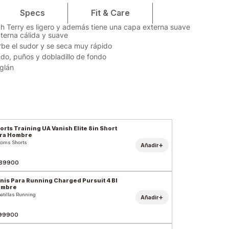
Specs
Fit & Care
nch Terry es ligero y además tiene una capa externa suave
nterna cálida y suave
rbe el sudor y se seca muy rápido
ado, puños y dobladillo de fondo
glán
orts Training UA Vanish Elite 8in Short
ra Hombre
toms Shorts
+
Añadir
89900
nis Para Running Charged Pursuit 4 Bl
ombre
atillas Running
+
Añadir
99900