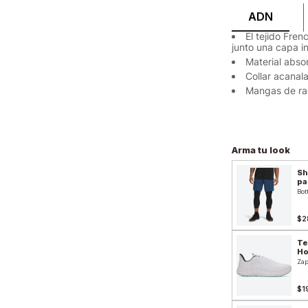
ADN
El tejido Fre
junto una capa i
Material abso
Collar acanal
Mangas de ra
Arma tu look
Sh
pa
Bot
$2
Te
H
Zap
$1