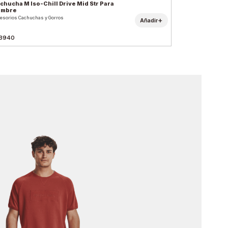
chucha M Iso-Chill Drive Mid Str Para
ombre
esorios Cachuchas y Gorros
+
Añadir
3940