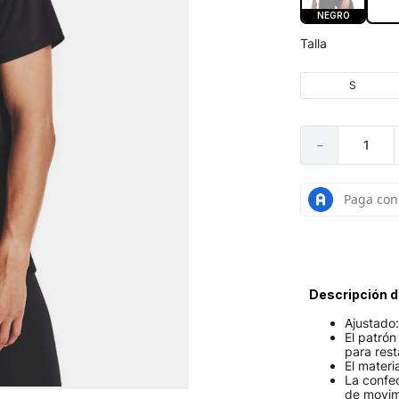
NEGRO
Talla
S
－
Descripción d
Ajustado:
El patrón
para rest
El materi
La confec
de movim