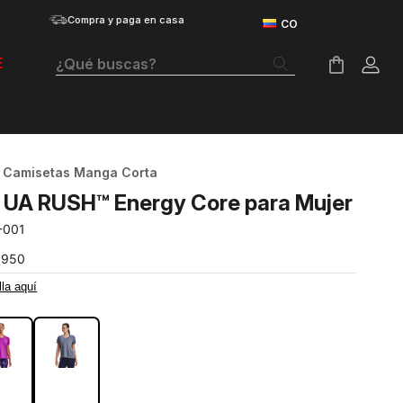
Compra y paga en casa
¿Qué buscas?
E
Términos Más Buscados
Botas
Camisetas Manga Corta
Tenis Mujer
 UA RUSH™ Energy Core para Mujer
Tenis Hombre
-001
Tenis
.950
lla aquí
Velociti Distance
RO
Guayos
Basketball