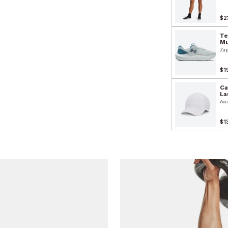
$2
Te
Mu
Zap
$1
Ca
La
Acc
$1