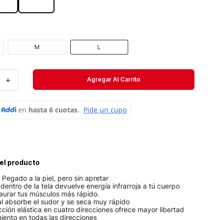
Velociti
Medias
Short
M
L
＋
Agregar Al Carrito
el producto
 Pegado a la piel, pero sin apretar
 dentro de la tela devuelve energía infrarroja a tú cuerpo
aurar tus músculos más rápido.
al absorbe el sudor y se seca muy rápido
ción elástica en cuatro direcciones ofrece mayor libertad
iento en todas las direcciones