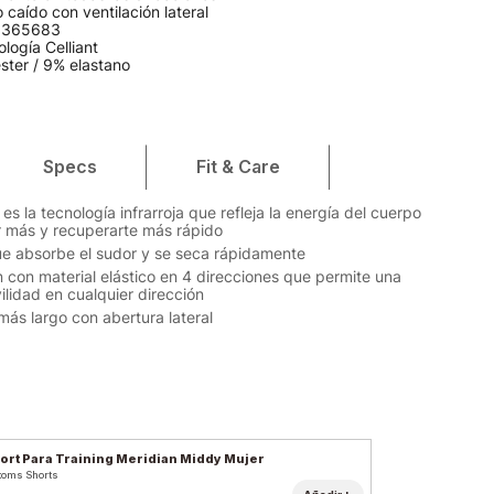
o caído con ventilación lateral
: 1365683
logía Celliant
ster / 9% elastano
Specs
Fit & Care
s la tecnología infrarroja que refleja la energía del cuerpo
r más y recuperarte más rápido
ue absorbe el sudor y se seca rápidamente
 con material elástico en 4 direcciones que permite una
lidad en cualquier dirección
más largo con abertura lateral
ort Para Training Meridian Middy Mujer
toms Shorts