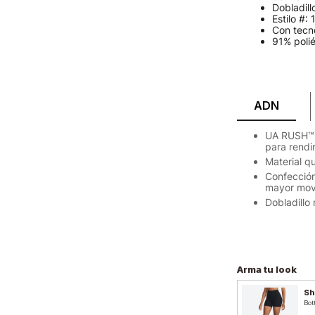
Dobladill
Estilo #
Con tecno
91% polié
ADN
UA RUSH™ e
para rendi
Material q
Confección
mayor movi
Dobladillo 
Arma tu look
Sh
Bot