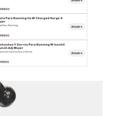
+
Añadir
39900
nis Para Running Ua W Charged Surge 4
jer
atillas Running
+
Añadir
99900
chuchas Y Gorros Para Running W Isochll
unch Adj Mujer
esorios Cachuchas y Gorros
+
Añadir
39900