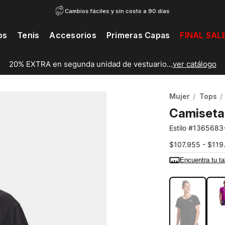
Cambios fáciles y sin costo a 90 días
os
Tenis
Accesorios
Primeras Capas
FINAL SAL
20% EXTRA en segunda unidad de vestuario...
ver catálogo
Mujer
Tops
Camiseta
1365683
$107.955 - $119
Encuentra tu ta
COLOR:
NEG