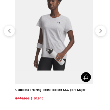
Camiseta Training Tech Pixelate SSC para Mujer
Camisetas
$
149
.
900
$
80
.
946
$
129
.
900