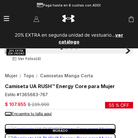
Paga hasta en 6 cuotas con ADDI
20% EXTRA en segunda unidad de vestuario...
ver
catálogo
Ver Fotos
(4)
Mujer
Tops
Camisetas Manga Corta
Camiseta UA RUSH™ Energy Core para Mujer
1365683-767
$
107
.
955
$
239
.
900
55 %
OFF
Encuentra tu talla aquí
COLOR:
MORADO
MORADO