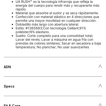
UA RUSH™ es la tecnología infrarroja que refleja la
energía del cuerpo para rendir más y recuperarte más
rápido.
Material que absorbe el sudor y se seca rápidamente.
Confección con material elástico en 4 direcciones que
permite una mayor movilidad en cualquier dirección.
Dobladillo más largo con abertura lateral.
Estilo: #1365683;Con tecnología Celliant;91%
poliéster/9% elastano.
Suelto: Corte completo para una comodidad total;
Lavar del revés; Lavar a máquina en agua fría con
prendas de colores similares; Secar en secadora a baja
temperatura; No planchar; No usar suavizantes
˄
ADN
˄
Specs
˄
Fit & Care