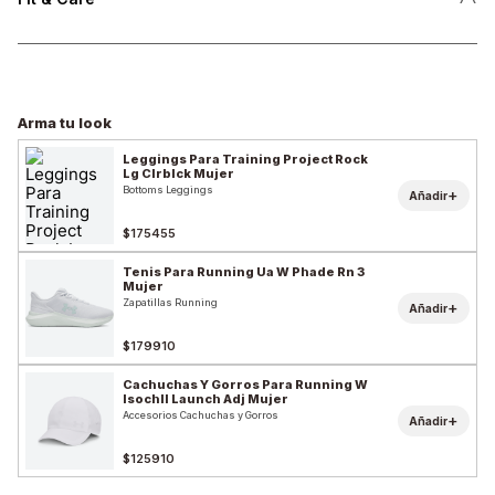
Arma tu look
Leggings Para Training Project Rock
Lg Clrblck Mujer
Bottoms Leggings
+
Añadir
$175455
Tenis Para Running Ua W Phade Rn 3
Mujer
Zapatillas Running
+
Añadir
$179910
Cachuchas Y Gorros Para Running W
Isochll Launch Adj Mujer
Accesorios Cachuchas y Gorros
+
Añadir
$125910