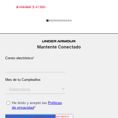
Ss-Org Pa
$
119
.
900
$
47
.
960
$
89
.
900
Mantente Conectado