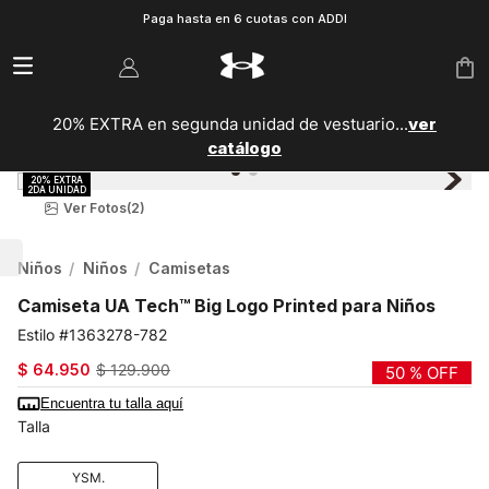
Paga hasta en 6 cuotas con ADDI
20% EXTRA en segunda unidad de vestuario...
ver
catálogo
Ver Fotos
(2)
Niños
Niños
Camisetas
Camiseta UA Tech™ Big Logo Printed para Niños
1363278-782
$
64
.
950
$
129
.
900
50 %
OFF
Encuentra tu talla aquí
Talla
YSM.