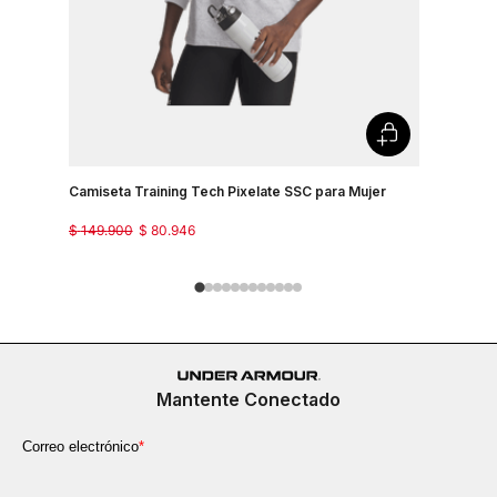
Camiseta Training Tech Pixelate SSC para Mujer
Camisetas
$
149
.
900
$
80
.
946
$
129
.
900
Mantente Conectado