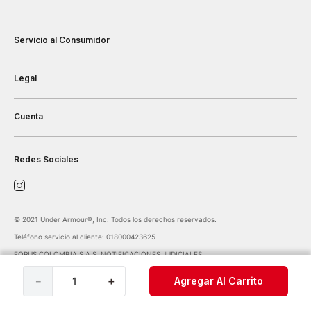
Servicio al Consumidor
Legal
Cuenta
Redes Sociales
©️ 2021 Under Armour®️, Inc. Todos los derechos reservados.
Teléfono servicio al cliente: 018000423625
FORUS COLOMBIA S.A.S. NOTIFICACIONES JUDICIALES:
notificaciones@forus.com.co
| Av. Carrera 45 Nº 108-27 BOGOTÁ COLOMBIA
－
＋
Agregar Al Carrito