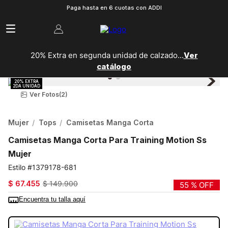
Paga hasta en 6 cuotas con ADDI
20% Extra en segunda unidad de calzado...
Ver
catálogo
Ver Fotos
(2)
Mujer
Tops
Camisetas Manga Corta
Camisetas Manga Corta Para Training Motion Ss
Mujer
1379178-681
$
67
.
455
$
149
.
900
55 %
OFF
Encuentra tu talla aquí
COLOR:
MORADO