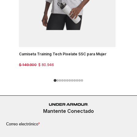
Camiseta Training Tech Pixelate SSC para Mujer
Camisetas
$
149
.
900
$
80
.
946
$
129
.
900
Mantente Conectado