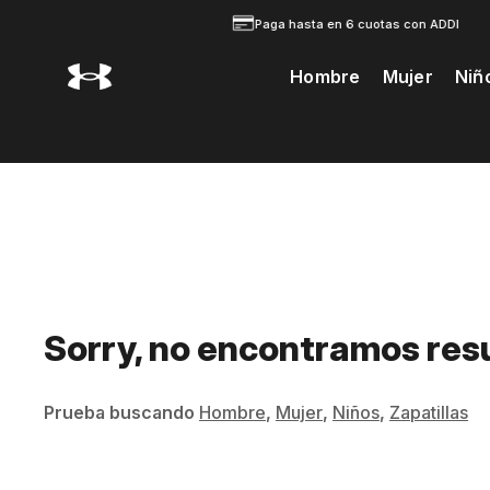
Paga hasta en 6 cuotas con ADDI
Hombre
Mujer
Niñ
Te Prodria Interesar
Sorry, no encontramos res
Prueba buscando
Hombre
,
Mujer
,
Niños
,
Zapatillas