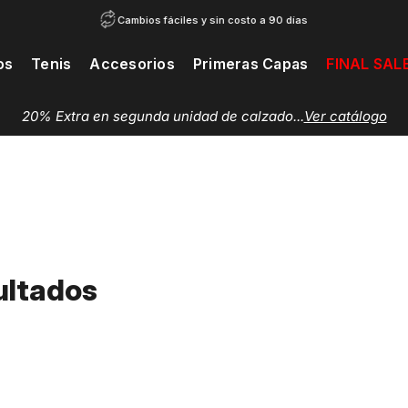
Cambios fáciles y sin costo a 90 días
os
Tenis
Accesorios
Primeras Capas
FINAL SAL
20% Extra en segunda unidad de calzado...
Ver catálogo
ultados