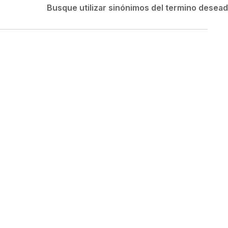
Velociti
Busque utilizar sinónimos del termino desea
Medias
Short