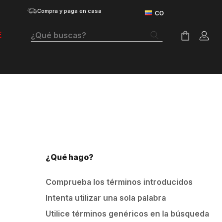
Compra y paga en casa
¿Qué buscas?
E
Términos Más Buscados
Botas
Tenis Mujer
Tenis Hombre
Tenis
¿Qué hago?
Guayos
Comprueba los términos introducidos
Velociti Distance
Intenta utilizar una sola palabra
Basketball
Utilice términos genéricos en la búsqueda