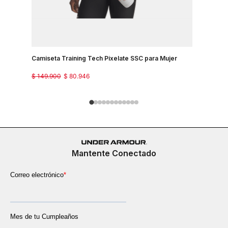
Camiseta Training Tech Pixelate SSC para Mujer
Camisetas
$
149
.
900
$
80
.
946
$
129
.
900
Mantente Conectado