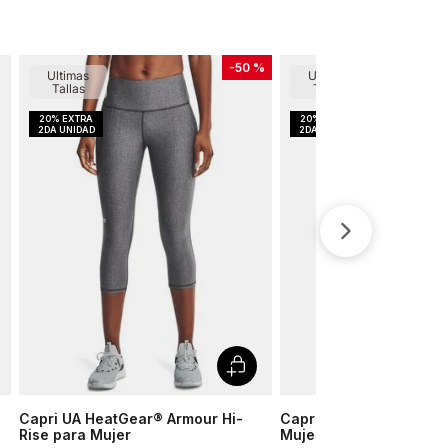
-
50 %
Ultimas
Ultimas
Tallas
Tallas
Capri UA HeatGear® Armour Hi-
Capri UA Fly Fast 3.0 
Rise para Mujer
Mujer