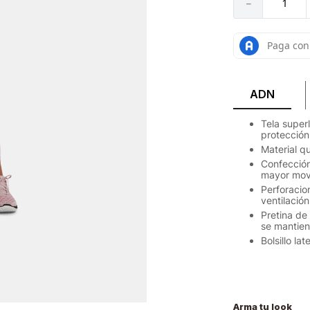
－
ADN
Tela super
protección
Material q
Confección
mayor movi
Perforacio
ventilació
Pretina de
se mantiene
Bolsillo la
Arma tu look