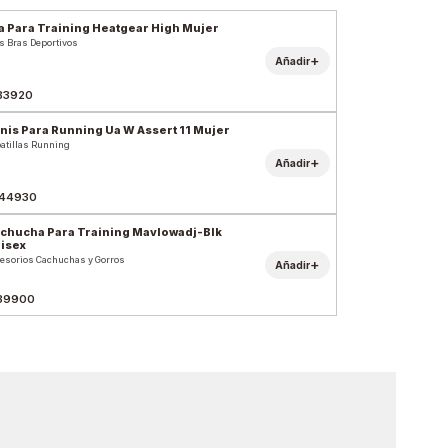
a Para Training Heatgear High Mujer
s Bras Deportivos
+
Añadir
83920
nis Para Running Ua W Assert 11 Mujer
atillas Running
+
Añadir
44930
chucha Para Training Mavlowadj-Blk
isex
esorios Cachuchas y Gorros
+
Añadir
39900