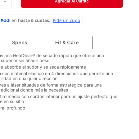
＋
Agregar Al Carrito
Velociti
Medias
Short
Specs
Fit & Care
liviana HeatGear® de secado rápido que ofrece una
 superior sin añadir peso
ue absorbe el sudor y se seca rápidamente
 con material elástico en 4 direcciones que permite una
lidad en cualquier dirección
nes a láser situadas de forma estratégica para una
n adicional donde más la necesitas
 tiro medio con cordón interior para un ajuste perfecto que
 en su sitio
teral profundo