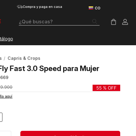
Compra y paga en casa
¿Qué buscas?
E
Términos Más Buscados
Botas
s
Capris & Crops
Tenis Mujer
Fly Fast 3.0 Speed para Mujer
Tenis Hombre
-669
Tenis
09
.
900
55 %
OFF
lla aquí
Velociti Distance
Guayos
Basketball