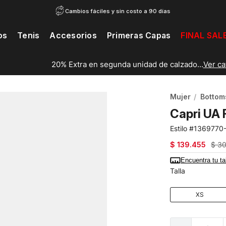
Cambios fáciles y sin costo a 90 días
os
Tenis
Accesorios
Primeras Capas
FINAL SAL
20% Extra en segunda unidad de calzado...
Ver catálogo
Mujer
Bottom
Capri UA 
1369770
$
139
.
455
$
3
Encuentra tu ta
Talla
XS