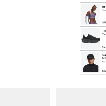
Br
Top
$1
Te
Zap
$2
Ca
Un
Acc
$1