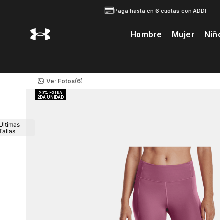
Paga hasta en 6 cuotas con ADDI
Hombre
Mujer
Niñ
Te Prodria Interesar
Ver Fotos
(6)
Ultimas
Tallas