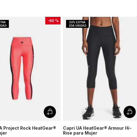
-
60 %
A Project Rock HeatGear®
Capri UA HeatGear® Armour Hi-
jer
Rise para Mujer