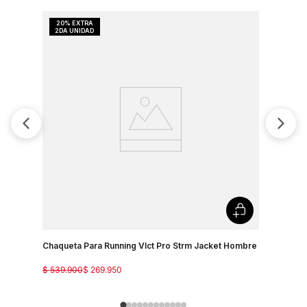
Chaqueta Para Running Vlct Pro Strm Jacket Hombre
Chaqueta 
$
539
.
900
$
269
.
950
$
999
.
900