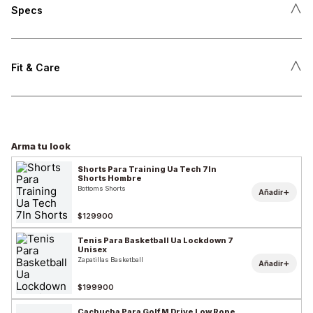
˄
Specs
˄
Fit & Care
Arma tu look
Shorts Para Training Ua Tech 7In
Shorts Hombre
Bottoms Shorts
+
Añadir
$129900
Tenis Para Basketball Ua Lockdown 7
Unisex
Zapatillas Basketball
+
Añadir
$199900
Cachucha Para Golf M Drive Low Rope