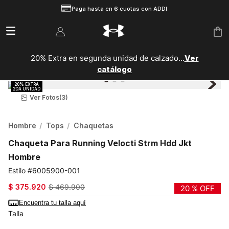
Paga hasta en 6 cuotas con ADDI
20% Extra en segunda unidad de calzado...
Ver
catálogo
Ver Fotos
(3)
Hombre
Tops
Chaquetas
Chaqueta Para Running Velocti Strm Hdd Jkt
Hombre
6005900-001
$
375
.
920
$
469
.
900
20 %
OFF
Encuentra tu talla aquí
Talla