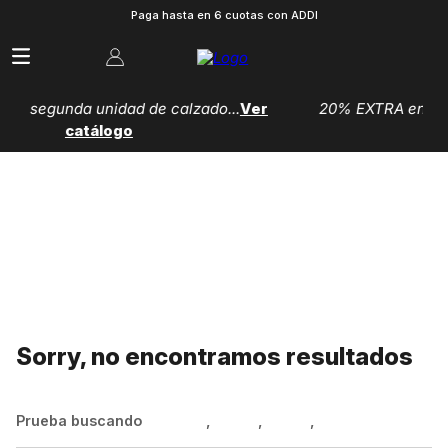
Paga hasta en 6 cuotas con ADDI
alzado...
Ver
20% EXTRA en segunda unidad de vestuari
catálogo
Sorry, no encontramos resultados
Prueba buscando
Hombre
,
Mujer
,
Niños
,
Zapatillas