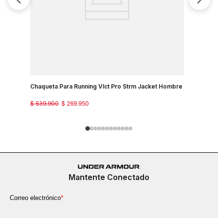
Chaqueta Para Running Vlct Pro Strm Jacket Hombre
Chaqueta 
$
539
.
900
$
269
.
950
$
529
.
900
Mantente Conectado