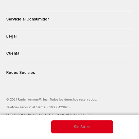
Servicio al Consumidor
Legal
Cuenta
Redes Sociales
©️ 2021 Under Armour®️, Inc. Todos los derechos reservados.
Teléfono servicio al cliente: 018000423625
FORUS COLOMBIA S.A.S. NOTIFICACIONES JUDICIALES:
notificaciones@forus.com.co
| Av. Carrera 45 Nº 108-27 BOGOTÁ COLOMBIA
Sin Stock