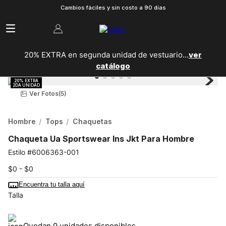
Cambios fáciles y sin costo a 90 días
20% EXTRA en segunda unidad de vestuario...
ver
catálogo
Ver Fotos
(5)
Hombre
Tops
Chaquetas
Chaqueta Ua Sportswear Ins Jkt Para Hombre
6006363-001
$0 - $0
Encuentra tu talla aquí
Talla
Quedan 0 unidades disponibles