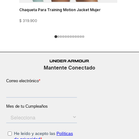
Chaqueta Para Training Motion Jacket Mujer
Chaqueta 
$
319
.
900
$
279
.
900
Mantente Conectado