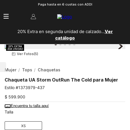
Paga hasta en 6 cuotas con ADDI
20% Extra en segunda unidad de calzado...
Ver
catálogo
Ver Fotos
(5)
Mujer
Tops
Chaquetas
Chaqueta UA Storm OutRun The Cold para Mujer
1373979-437
$
599
.
900
Encuentra tu talla aquí
Talla
XS