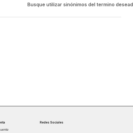
Velociti
Busque utilizar sinónimos del termino desea
Medias
Short
nta
Redes Sociales
cuenta