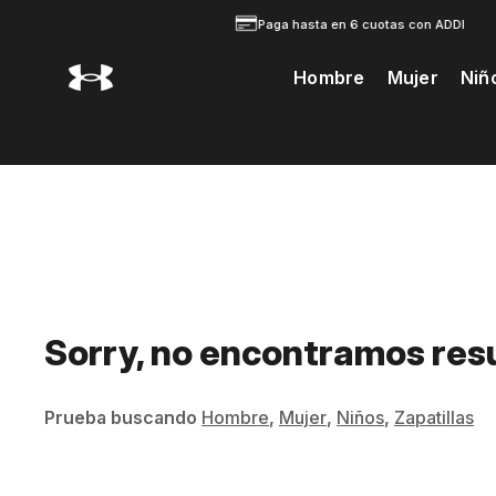
Paga hasta en 6 cuotas con ADDI
Hombre
Mujer
Niñ
Te Prodria Interesar
Sorry, no encontramos res
Prueba buscando
Hombre
,
Mujer
,
Niños
,
Zapatillas