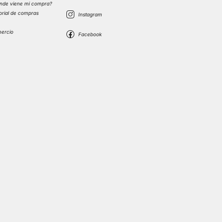
nde viene mi compra?
torial de compras
s
mercio