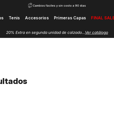
Cambios fáciles y sin costo a 90 días
os
Tenis
Accesorios
Primeras Capas
FINAL SAL
20% Extra en segunda unidad de calzado...
Ver catálogo
ultados