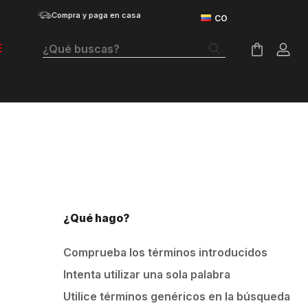
Compra y paga en casa
¿Qué buscas?
E
Términos Más Buscados
Botas
Tenis Mujer
Tenis Hombre
Tenis
¿Qué hago?
Guayos
Comprueba los términos introducidos
Velociti Distance
Intenta utilizar una sola palabra
Basketball
Utilice términos genéricos en la búsqueda