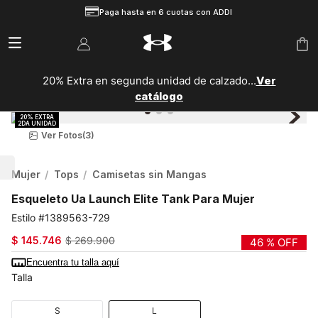
Paga hasta en 6 cuotas con ADDI
20% Extra en segunda unidad de calzado...
Ver
catálogo
Ver Fotos
(3)
Mujer
Tops
Camisetas sin Mangas
Esqueleto Ua Launch Elite Tank Para Mujer
1389563-729
$
145
.
746
$
269
.
900
46 %
OFF
Encuentra tu talla aquí
Talla
S
L