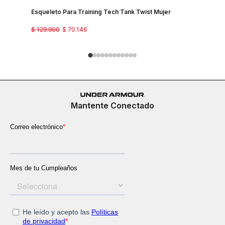
Esqueleto Para Training Tech Tank Twist Mujer
Camiseta 
Mujer
$
129
.
900
$
70
.
146
$
129
.
900
Mantente Conectado