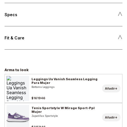
˄
Specs
˄
Fit & Care
Arma tu look
Leggings Ua Vanish Seamless Legging
Para Mujer
Bottoms Leggings
+
Añadir
$161946
Tenis Sportstyle W Mirage Sport-Ppl
Mujer
Zapatillas Sportstyle
+
Añadir
$215946