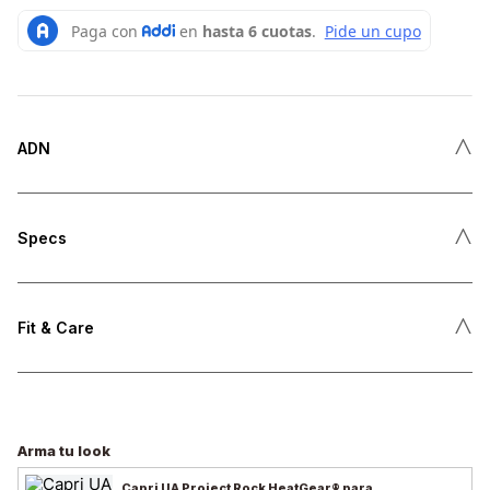
˄
ADN
˄
Specs
˄
Fit & Care
Arma tu look
Capri UA Project Rock HeatGear® para