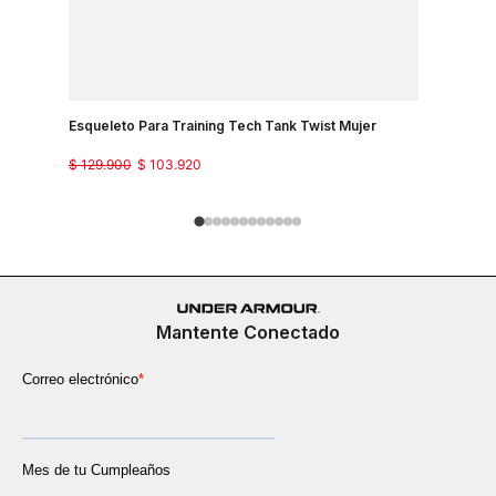
Esqueleto Para Training Tech Tank Twist Mujer
Camiseta 
Mujer
$
129
.
900
$
103
.
920
$
129
.
900
Mantente Conectado