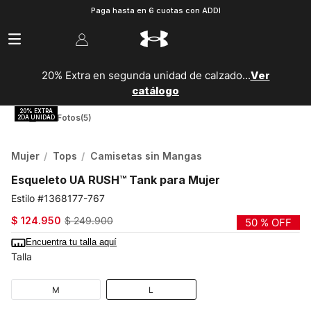
Paga hasta en 6 cuotas con ADDI
20% Extra en segunda unidad de calzado...
Ver
catálogo
Ver Fotos
(5)
Mujer
Tops
Camisetas sin Mangas
Esqueleto UA RUSH™ Tank para Mujer
1368177-767
$
124
.
950
$
249
.
900
50 %
OFF
Encuentra tu talla aquí
Talla
M
L