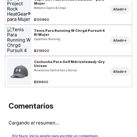
Mujer
Bottoms Capris & Crops
+
Añadir
$135960
Tenis Para Running W Chrgd Pursuit 4
Bl Mujer
Zapatillas Running
+
Añadir
$319920
Cachucha Para Golf Mdrivelowadj-Gry
Unisex
Accesorios Cachuchas y Gorros
+
Añadir
$99900
Comentarios
Cargando el resumen…
Por favor, inicia sesión para escribir un comentario.