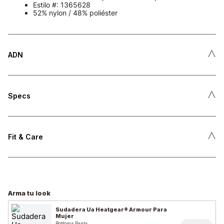
Estilo #: 1365628
52% nylon / 48% poliéster
˄
ADN
˄
Specs
˄
Fit & Care
Arma tu look
Sudadera Ua Heatgear® Armour Para
Mujer
Bottoms Pants