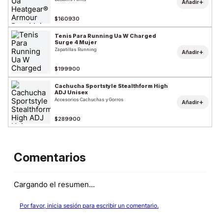
+
Añadir
$160930
Tenis Para Running Ua W Charged
Surge 4 Mujer
Zapatillas Running
+
Añadir
$199900
Cachucha Sportstyle Stealthform High
ADJ Unisex
Accesorios Cachuchas y Gorros
+
Añadir
$289900
Comentarios
Cargando el resumen…
Por favor, inicia sesión para escribir un comentario.