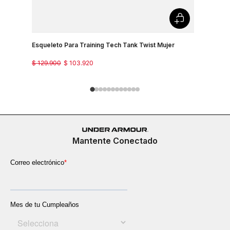
Esqueleto Para Training Tech Tank Twist Mujer
Camiseta 
Mujer
$
129
.
900
$
103
.
920
$
129
.
900
Mantente Conectado