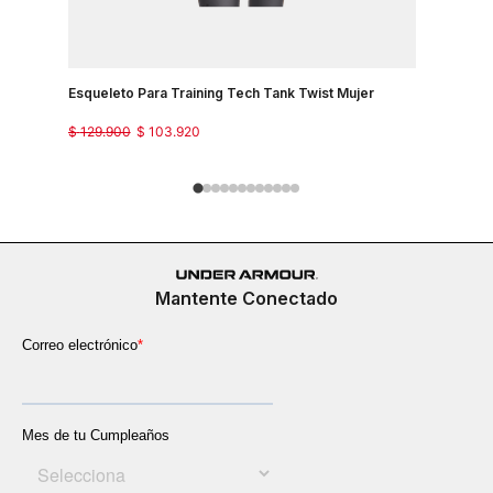
Esqueleto Para Training Tech Tank Twist Mujer
Camiseta 
Mujer
$
129
.
900
$
103
.
920
$
129
.
900
Mantente Conectado