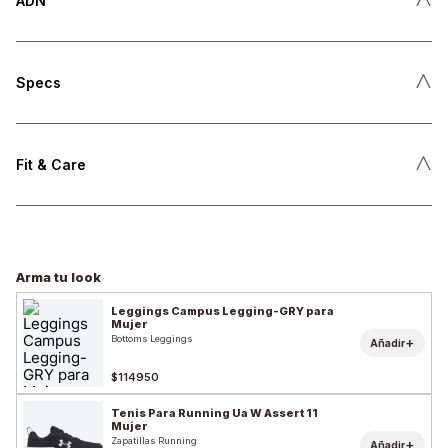
ADN
˄
Specs
˄
Fit & Care
Arma tu look
Leggings Campus Legging-GRY para
Mujer
Bottoms Leggings
+
Añadir
$114950
Tenis Para Running Ua W Assert 11
Mujer
Zapatillas Running
+
Añadir