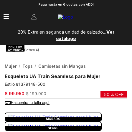
Paga hasta en 6 cuotas con ADDI
20% Extra en segunda unidad de calzado...
Ver
catálogo
Ver Fotos
(4)
Mujer
Tops
Camisetas sin Mangas
Esqueleto UA Train Seamless para Mujer
1379148-500
$
99
.
950
$
199
.
900
50 %
OFF
Encuentra tu talla aquí
COLOR:
MORADO
MORADO
NEGRO