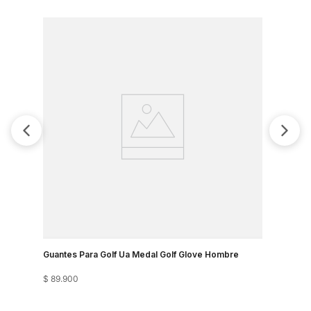
Guantes Para Golf Ua Medal Golf Glove Hombre
Guantes Pa
$
89
.
900
$
179
.
900