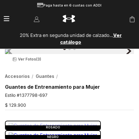
Paga hasta en 6 cuotas con ADDI
20% Extra en segunda unidad de calzado...
Ver
catálogo
Ver Fotos
(3)
Accesorios
Guantes
Guantes de Entrenamiento para Mujer
1377798-697
$
129
.
900
COLOR:
ROSADO
ROSADO
NEGRO