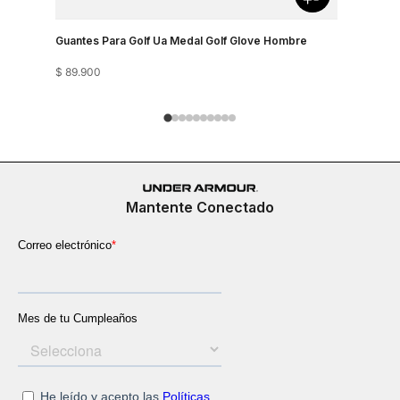
Guantes Para Golf Ua Medal Golf Glove Hombre
Guantes Pa
$
89
.
900
$
179
.
900
Mantente Conectado