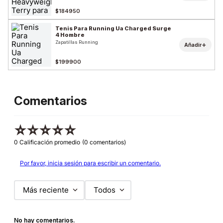
$184950
Tenis Para Running Ua Charged Surge
4 Hombre
Zapatillas Running
+
Añadir
$199900
Comentarios
☆
☆
☆
☆
☆
0 Calificación promedio
(0 comentarios)
Por favor, inicia sesión para escribir un comentario.
Más reciente
Todos
No hay comentarios.