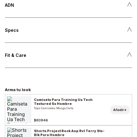
˄
ADN
˄
Specs
˄
Fit & Care
Arma tu look
Camiseta Para Training Ua Tech
Textured Ss Hombre
Tops Camisetas Manga Corta
+
Añadir
$80946
Shorts Project Rock Aop Rvl Terry Sts-
Blk Para Hombre