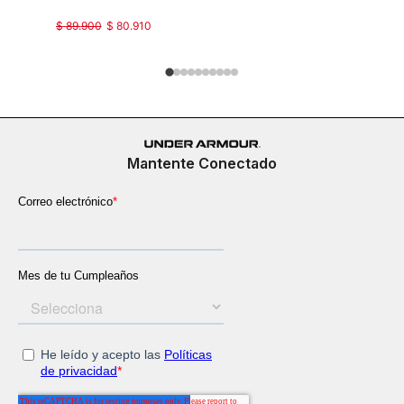
$
89
.
900
$
80
.
910
$
179
.
900
Mantente Conectado