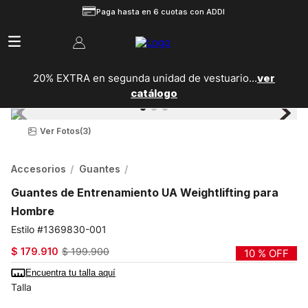
Paga hasta en 6 cuotas con ADDI
20% EXTRA en segunda unidad de vestuario...
ver
catálogo
Ver Fotos
(3)
Accesorios
Guantes
Guantes de Entrenamiento UA Weightlifting para
Hombre
1369830-001
$
179
.
910
$
199
.
900
10 %
OFF
Encuentra tu talla aquí
Talla