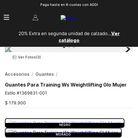
Paga hasta en 6 cuotas con ADDI
20% Extra en segunda unidad de calzado...
Ver
catálogo
Ver Fotos
(3)
Accesorios
Guantes
Guantes Para Training Ws Weightlifting Glo Mujer
1369831-001
$
179
.
900
COLOR:
NEGRO
NEGRO
MORADO