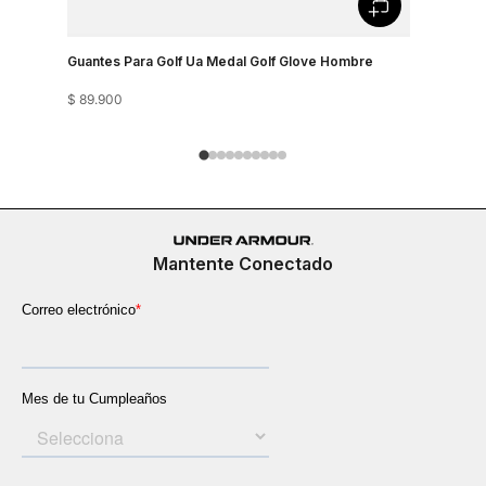
Guantes Para Golf Ua Medal Golf Glove Hombre
Guantes Pa
$
89
.
900
$
179
.
900
Mantente Conectado