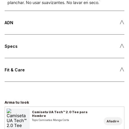
planchar. No usar suavizantes. No lavar en seco.
˄
ADN
˄
Specs
˄
Fit & Care
Arma tu look
Camiseta UA Tech™ 2.0 Tee para
Hombre
Tops Camisetas Manga Corta
+
Añadir