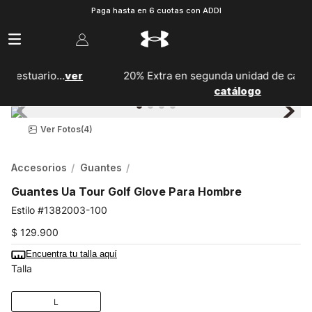
Paga hasta en 6 cuotas con ADDI
r
20% Extra en segunda unidad de calzado...
Ver
catálogo
Ver Fotos
(4)
Accesorios
Guantes
Guantes Ua Tour Golf Glove Para Hombre
1382003-100
$
129
.
900
Encuentra tu talla aquí
Talla
L