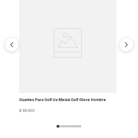
Guantes Para Golf Ua Medal Golf Glove Hombre
Guantes Pa
$
89
.
900
$
179
.
900