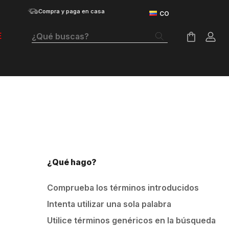
Compra y paga en casa
¿Qué buscas?
E
Términos Más Buscados
Botas
Tenis Mujer
Tenis Hombre
Tenis
¿Qué hago?
Guayos
Comprueba los términos introducidos
Velociti Distance
Intenta utilizar una sola palabra
Basketball
Utilice términos genéricos en la búsqueda