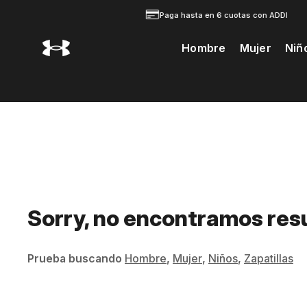
Paga hasta en 6 cuotas con ADDI
Hombre
Mujer
Niñ
Te Prodria Interesar
Sorry, no encontramos res
Prueba buscando
Hombre
,
Mujer
,
Niños
,
Zapatillas