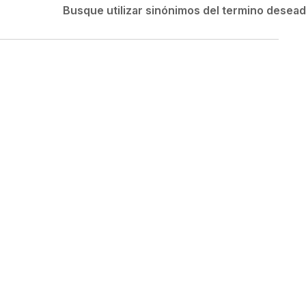
Velociti
Busque utilizar sinónimos del termino desea
Medias
Short