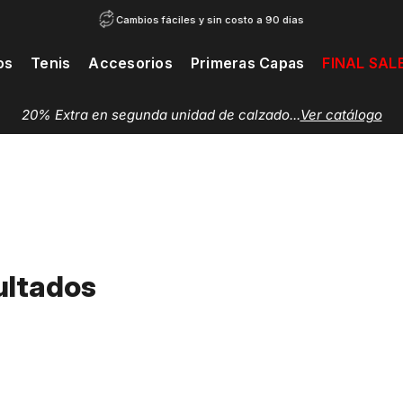
Cambios fáciles y sin costo a 90 días
os
Tenis
Accesorios
Primeras Capas
FINAL SAL
20% Extra en segunda unidad de calzado...
Ver catálogo
ultados