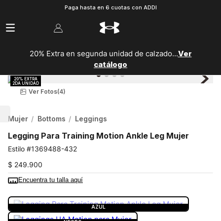
Paga hasta en 6 cuotas con ADDI
20% Extra en segunda unidad de calzado...
Ver
catálogo
Ver Fotos
(4)
Mujer
Bottoms
Leggings
Legging Para Training Motion Ankle Leg Mujer
1369488-432
$
249
.
900
Encuentra tu talla aquí
COLOR:
AZUL
AZUL