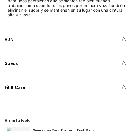
para unos pantalones que se sienten tan bien cuando
trabajas como cuando te los pones por primera vez. También
eliminan el sudor y se mantienen en su lugar con una cintura
alta y suave.
˄
ADN
˄
Specs
˄
Fit & Care
Arma tu look
Camisetas Para Training Tech Ssc-