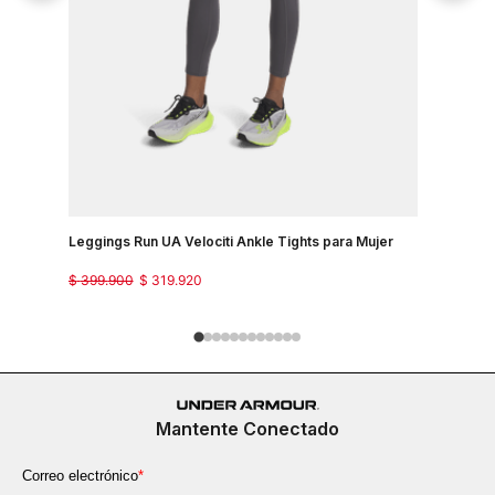
Leggings Run UA Velociti Ankle Tights para Mujer
Pantalon P
$
399
.
900
$
319
.
920
$
299
.
900
Mantente Conectado