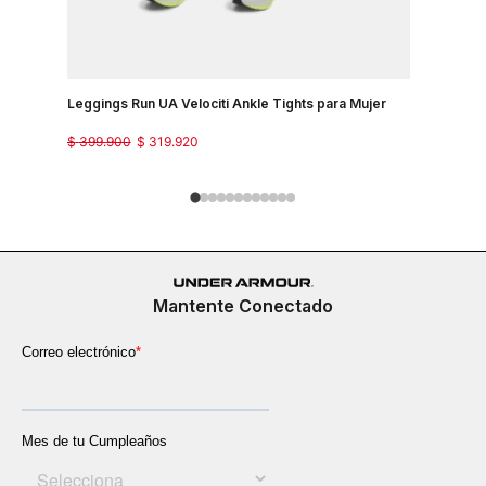
Leggings Run UA Velociti Ankle Tights para Mujer
Pantalon P
$
399
.
900
$
319
.
920
$
299
.
900
Mantente Conectado