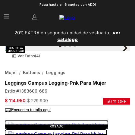
Paga hasta en 6 cuotas con ADDI
20% EXTRA en segunda unidad de vestuario...
ver
catálogo
Ver Fotos
(4)
Mujer
Bottoms
Leggings
Leggings Campus Legging-Pnk Para Mujer
1383606-686
$
114
.
950
$
229
.
900
50 %
OFF
Encuentra tu talla aquí
COLOR:
ROSADO
ROSADO