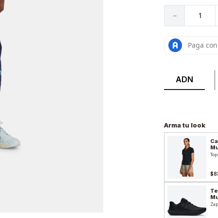
－
ADN
Arma tu look
Ca
Mu
Top
$8
Te
Mu
Zap