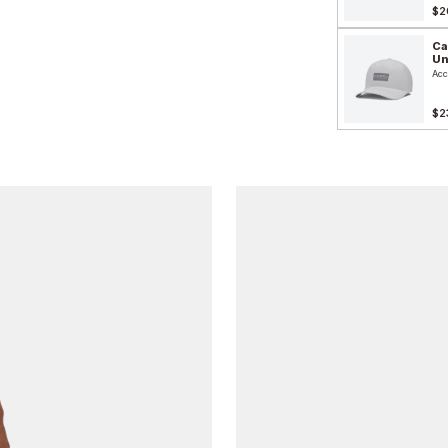
$2
Ca
Un
Acc
$2