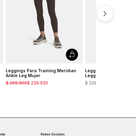
Leggings Para Training Meridian
Leggings Para Training
Ankle Leg Mujer
Legging Mujer
$
299
.
900
$
239
.
920
$
229
.
900
nta
Redes Sociales