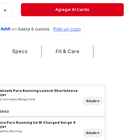
Velociti
＋
Agregar Al Carrito
Medias
Short
Specs
Fit & Care
miseta Para Running Launch Shortsleeve
jer
s Camisetas Manga Corta
+
Añadir
3940
nis Para Running Ua W Charged Surge 4
jer
atillas Running
+
Añadir