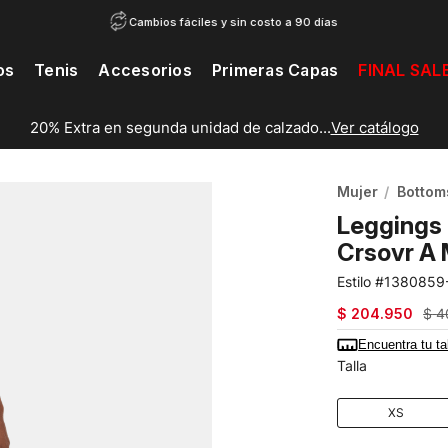
Cambios fáciles y sin costo a 90 días
os
Tenis
Accesorios
Primeras Capas
FINAL SAL
20% Extra en segunda unidad de calzado...
Ver catálogo
Mujer
Bottom
Leggings 
Crsovr A 
1380859
$
204
.
950
$
4
Encuentra tu ta
Talla
XS