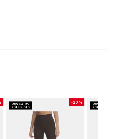
%
-
20 %