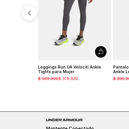
Leggings Run UA Velociti Ankle
Pantalo
Tights para Mujer
Ankle L
$
399
.
900
$
319
.
920
$
299
.
9
Mantente Conectado