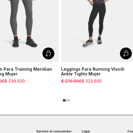
n Para Training Meridian
Leggings Para Running Vlociti
eg Mujer
Ankle Tights Mujer
00
$
239
.
920
$
279
.
900
$
223
.
920
Servicio al consumidor
Legal
Cue