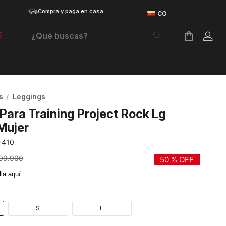
Compra y paga en casa
¿Qué buscas?
E
Términos Más Buscados
Botas
s
Leggings
Tenis Mujer
Para Training Project Rock Lg
Tenis Hombre
Mujer
-410
Tenis
09
.
900
50 %
OFF
Velociti Distance
lla aquí
Guayos
Basketball
S
L