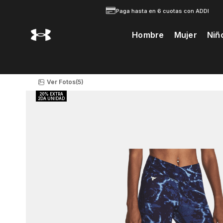
Paga hasta en 6 cuotas con ADDI
Hombre
Mujer
Niñ
Te Prodria Interesar
Ver Fotos
(5)