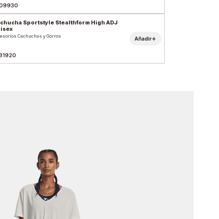
09930
chucha Sportstyle Stealthform High ADJ
isex
esorios Cachuchas y Gorros
+
Añadir
31920