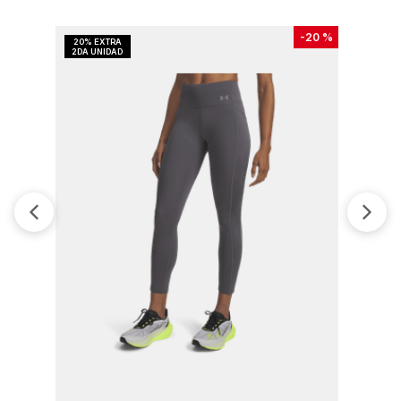
-
20 %