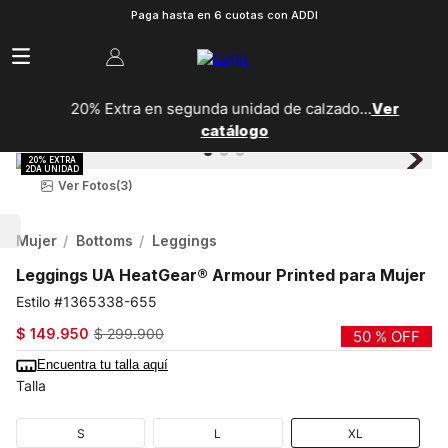
Paga hasta en 6 cuotas con ADDI
20% Extra en segunda unidad de calzado...
Ver
catálogo
Ver Fotos
(3)
Mujer
Bottoms
Leggings
Leggings UA HeatGear® Armour Printed para Mujer
1365338-655
$
149
.
950
$
299
.
900
50 %
OFF
Encuentra tu talla aquí
Talla
S
L
XL