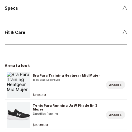
˄
Specs
˄
Fit & Care
Arma tu look
Bra Para Training Heatgear Mid Mujer
Tops Bras Deportivos
+
Añadir
$111930
Tenis Para Running Ua W Phade Rn 3
Mujer
Zapatillas Running
+
Añadir
$199900