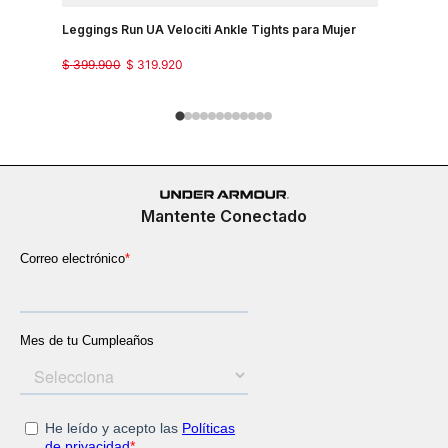
Leggings Run UA Velociti Ankle Tights para Mujer
Pantalon P
$
399
.
900
$
319
.
920
$
299
.
900
Mantente Conectado