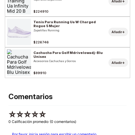
+
Añadir
$224910
Tenis Para Running Ua W Charged
Rogue 5 Mujer
Zapatillas Running
+
Añadir
$226746
Cachucha Para Golf Mdrivelowadj-Blu
Unisex
Accesorios Cachuchas y Gorros
+
Añadir
$89910
Comentarios
☆
☆
☆
☆
☆
0 Calificación promedio
(0 comentarios)
Por favor, inicia sesión para escribir un comentario.