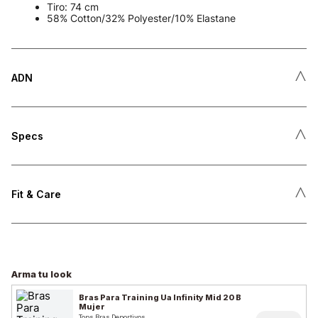
Tiro: 74 cm
58% Cotton/32% Polyester/10% Elastane
˄
ADN
˄
Specs
˄
Fit & Care
Arma tu look
Bras Para Training Ua Infinity Mid 20 B
Mujer
Tops Bras Deportivos