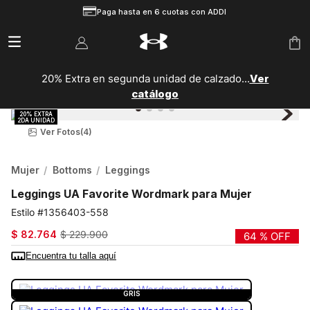
Paga hasta en 6 cuotas con ADDI
20% Extra en segunda unidad de calzado...
Ver
catálogo
Ver Fotos
(4)
Mujer
Bottoms
Leggings
Leggings UA Favorite Wordmark para Mujer
1356403-558
$
82
.
764
$
229
.
900
64 %
OFF
Encuentra tu talla aquí
COLOR:
GRIS
GRIS