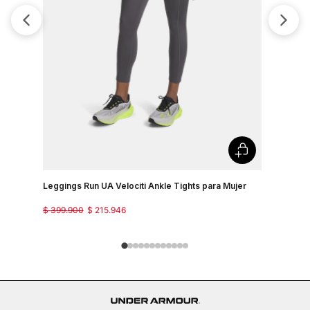
Leggings Run UA Velociti Ankle Tights para Mujer
Pantalon P
$
399
.
900
$
215
.
946
$
299
.
900