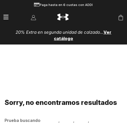
Paga hasta en 6 cuotas con ADDI
20% Extra en segunda unidad de calzado...
Ver
catálogo
Sorry, no encontramos resultados
Prueba buscando
Hombre
,
Mujer
,
Niños
,
Zapatillas