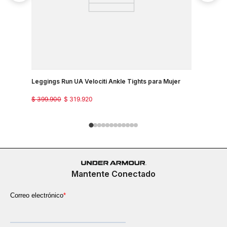
Leggings Run UA Velociti Ankle Tights para Mujer
Pantalon P
$
399
.
900
$
319
.
920
$
299
.
900
Mantente Conectado