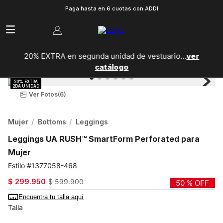
Paga hasta en 6 cuotas con ADDI
20% EXTRA en segunda unidad de vestuario...
ver
catálogo
Ver Fotos
(6)
Mujer
Bottoms
Leggings
Leggings UA RUSH™ SmartForm Perforated para
Mujer
1377058-468
$
299
.
950
$
599
.
900
50 %
OFF
Encuentra tu talla aquí
Talla