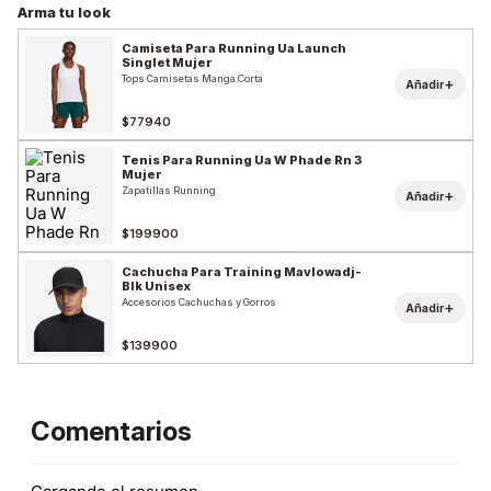
Arma tu look
Camiseta Para Running Ua Launch
Singlet Mujer
Tops Camisetas Manga Corta
+
Añadir
$77940
Tenis Para Running Ua W Phade Rn 3
Mujer
Zapatillas Running
+
Añadir
$199900
Cachucha Para Training Mavlowadj-
Blk Unisex
Accesorios Cachuchas y Gorros
+
Añadir
$139900
Comentarios