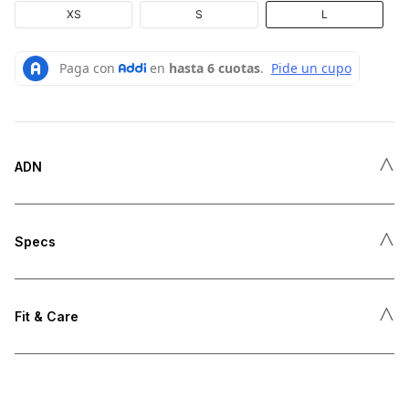
XS
S
L
˄
ADN
˄
Specs
˄
Fit & Care