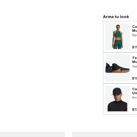
Arma tu look
Ca
Mu
Top
$1
Te
Mu
Zap
$1
Ca
Un
Acc
$1