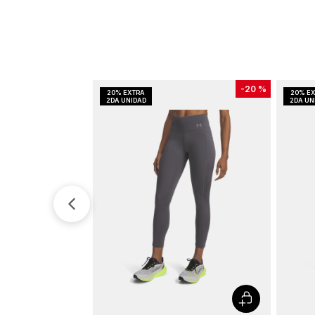
-
20 %