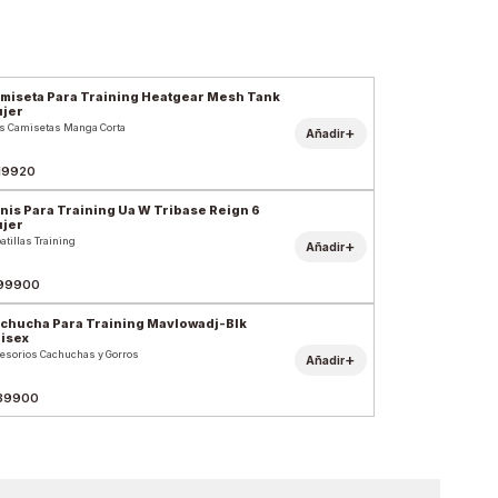
miseta Para Training Heatgear Mesh Tank
jer
s Camisetas Manga Corta
+
Añadir
19920
nis Para Training Ua W Tribase Reign 6
jer
atillas Training
+
Añadir
99900
chucha Para Training Mavlowadj-Blk
isex
esorios Cachuchas y Gorros
+
Añadir
39900