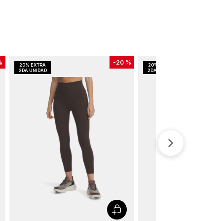
%
-
20 %