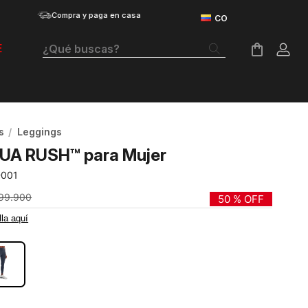
Compra y paga en casa
¿Qué buscas?
E
Términos Más Buscados
Botas
s
Leggings
Tenis Mujer
 UA RUSH™ para Mujer
Tenis Hombre
-001
Tenis
99
.
900
50 %
OFF
lla aquí
Velociti Distance
RO
Guayos
Basketball