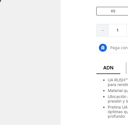
XS
－
ADN
UA RUSH™ e
para rendi
Material q
Ubicación 
presión y l
Pretina UA
óptimas qu
profundo