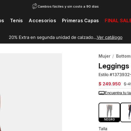
Cambios fáciles y sin costo a 90 días
os
Tenis
Accesorios
Primeras Capas
FINAL SAL
20% Extra en segunda unidad de calzado...
Ver catálogo
Mujer
Bottom
Leggings
1373932
$
249
.
950
$
4
Encuentra tu ta
COLOR:
NEG
NEGRO
Talla