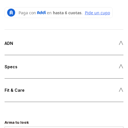
˄
ADN
˄
Specs
˄
Fit & Care
Arma tu look