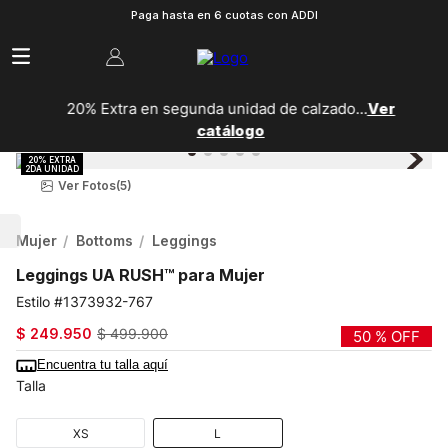
Paga hasta en 6 cuotas con ADDI
20% Extra en segunda unidad de calzado...
Ver
catálogo
Ver Fotos
(5)
Mujer
Bottoms
Leggings
Leggings UA RUSH™ para Mujer
1373932-767
$
249
.
950
$
499
.
900
50 %
OFF
Encuentra tu talla aquí
Talla
XS
L