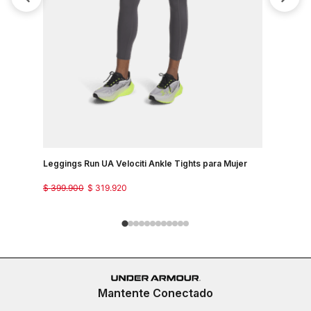
Leggings Run UA Velociti Ankle Tights para Mujer
Pantalon P
$
399
.
900
$
319
.
920
$
299
.
900
Mantente Conectado