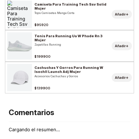
Camiseta Para Training Tech Ssv Solid
Mujer
Tops Camisetas Manga Corta
+
Añadir
$95920
Tenis Para Running Ua W Phade Rn 3
Mujer
Zapatillas Running
+
Añadir
$199900
Cachuchas Y Gorros Para Running W
Isochll Launch Adj Mujer
Accesorios Cachuchas y Gorros
+
Añadir
$139900
Comentarios
Cargando el resumen…