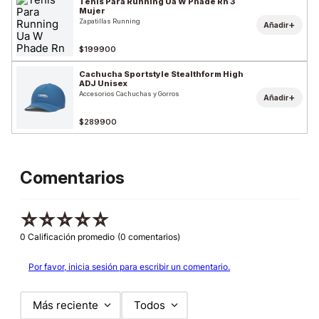
Tenis Para Running Ua W Phade Rn 3
Mujer
Zapatillas Running
+
Añadir
$199900
Cachucha Sportstyle Stealthform High
ADJ Unisex
Accesorios Cachuchas y Gorros
+
Añadir
$289900
Comentarios
☆
☆
☆
☆
☆
0 Calificación promedio
(0 comentarios)
Por favor, inicia sesión para escribir un comentario.
Más reciente
Todos