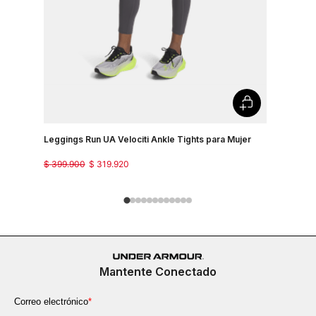
Leggings Run UA Velociti Ankle Tights para Mujer
Pantalon P
$
399
.
900
$
319
.
920
$
299
.
900
Mantente Conectado