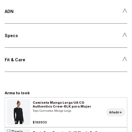
˄
ADN
˄
Specs
˄
Fit & Care
Arma tu look
Camiseta Manga Larga UA CG
Authentics Crew-BLK para Mujer
Tops Camisetas Manga Larga
+
Añadir
$188930