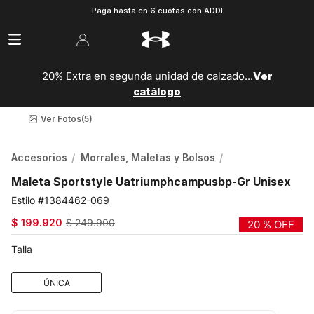
Paga hasta en 6 cuotas con ADDI
20% Extra en segunda unidad de calzado...
Ver
catálogo
Ver Fotos
(5)
Accesorios
Morrales, Maletas y Bolsos
Maleta Sportstyle Uatriumphcampusbp-Gr Unisex
1384462-069
$
199
.
920
$
249
.
900
20 %
OFF
Talla
ÚNICA