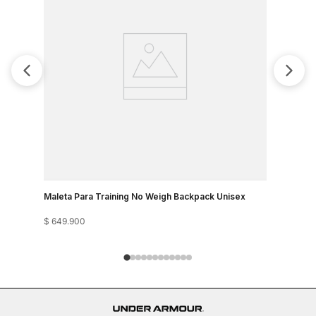
Maleta Para Training No Weigh Backpack Unisex
Maleta Sp
$
649
.
900
$
249
.
900