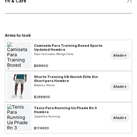
˄
Fit & Care
Arma tu look
Camiseta Para Training Boxed Sports
Updated Hombre
Tops Camisetas Manga Corta
+
Añadir
$99900
Shorts Training UA Vanish Elite 8in
Short para Hombre
Bottoms Shorts
+
Añadir
$289900
Tenis Para Running Ua Phade Rn 3
Hombre
Zapatillas Running
+
Añadir
$174930