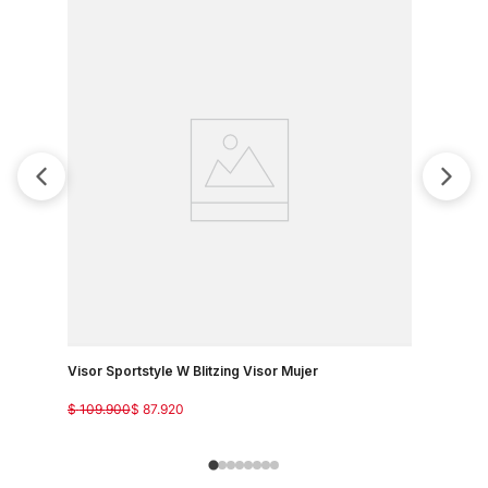
Visor Sportstyle W Blitzing Visor Mujer
Visor Spor
$
109
.
900
$
87
.
920
$
109
.
900