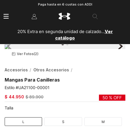
Paga hasta en 6 cuotas con ADDI
20% Extra en segunda unidad de calzado...
Ver
catálogo
Ver Fotos
(2)
Accesorios
Otros Accesorios
Mangas Para Canilleras
UA21100-00001
$
44
.
950
$
89
.
900
50 %
OFF
Talla
L
S
M