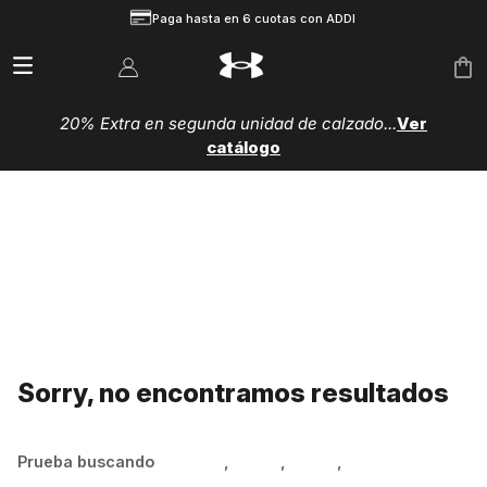
Paga hasta en 6 cuotas con ADDI
20% Extra en segunda unidad de calzado...
Ver
catálogo
Sorry, no encontramos resultados
Prueba buscando
Hombre
,
Mujer
,
Niños
,
Zapatillas