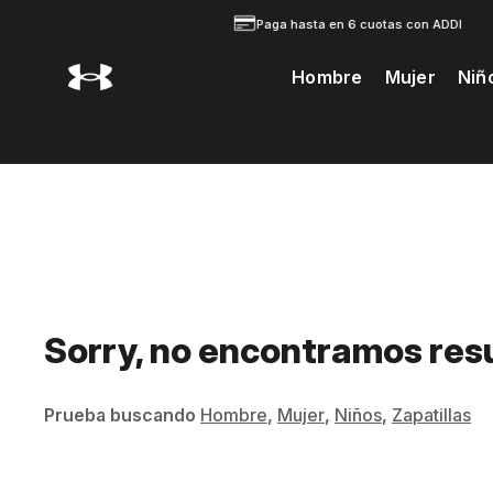
Paga hasta en 6 cuotas con ADDI
Hombre
Mujer
Niñ
Te Prodria Interesar
Sorry, no encontramos res
Prueba buscando
Hombre
,
Mujer
,
Niños
,
Zapatillas