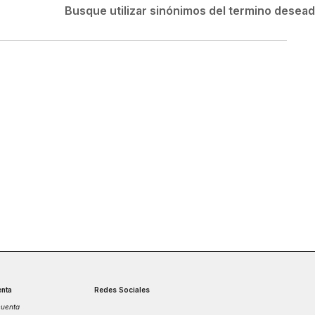
Velociti
Busque utilizar sinónimos del termino desea
Medias
Short
nta
Redes Sociales
cuenta