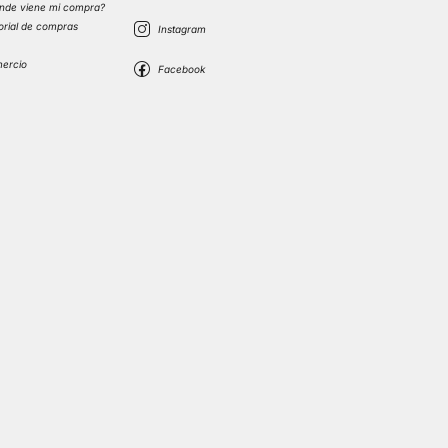
nde viene mi compra?
torial de compras
s
mercio