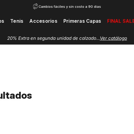
Cambios fáciles y sin costo a 90 días
os
Tenis
Accesorios
Primeras Capas
FINAL SAL
20% Extra en segunda unidad de calzado...
Ver catálogo
ultados