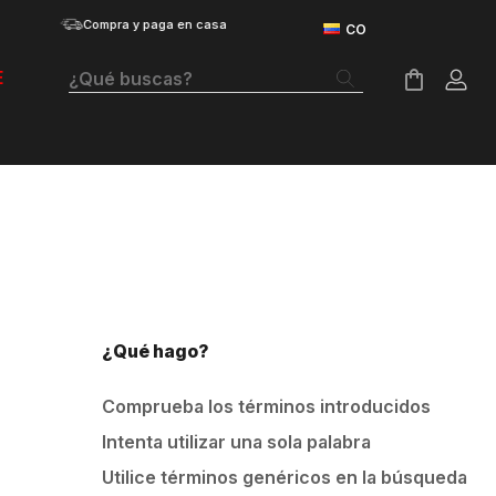
Compra y paga en casa
¿Qué buscas?
E
Términos Más Buscados
Botas
Tenis Mujer
Tenis Hombre
Tenis
¿Qué hago?
Guayos
Comprueba los términos introducidos
Velociti Distance
Intenta utilizar una sola palabra
Basketball
Utilice términos genéricos en la búsqueda