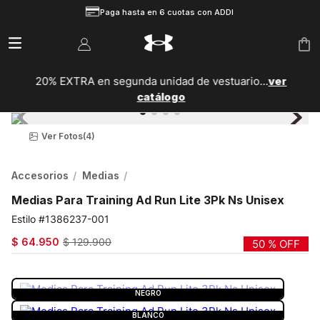
Paga hasta en 6 cuotas con ADDI
20% EXTRA en segunda unidad de vestuario...
ver
catálogo
Ver Fotos
(4)
Accesorios
Medias
Medias Para Training Ad Run Lite 3Pk Ns Unisex
1386237-001
$
64
.
950
$
129
.
900
50 %
OFF
COLOR:
NEGRO
NEGRO
BLANCO