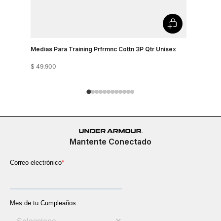
Medias Para Training Prfrmnc Cottn 3P Qtr Unisex
Medias Pa
$
49
.
900
$
89
.
900
Mantente Conectado