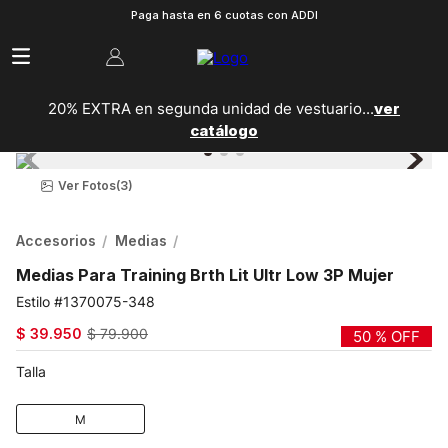
Paga hasta en 6 cuotas con ADDI
20% EXTRA en segunda unidad de vestuario...
ver
catálogo
Ver Fotos
(3)
Accesorios
Medias
Medias Para Training Brth Lit Ultr Low 3P Mujer
1370075-348
$
39
.
950
$
79
.
900
50 %
OFF
Talla
M