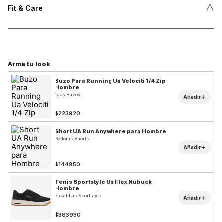
˄
Fit & Care
Arma tu look
Buzo Para Running Ua Velociti 1/4 Zip
Hombre
Tops Buzos
+
Añadir
$223920
Short UA Run Anywhere para Hombre
Bottoms Shorts
+
Añadir
$144950
Tenis Sportstyle Ua Flex Nubuck
Hombre
Zapatillas Sportstyle
+
Añadir
$363930