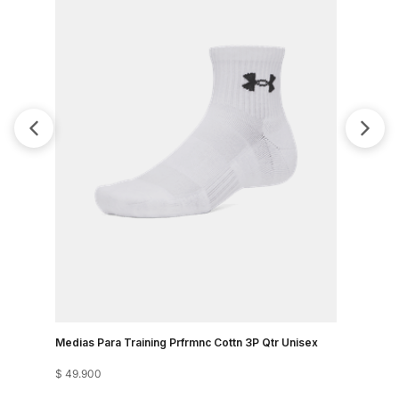
Medias Para Training Prfrmnc Cottn 3P Qtr Unisex
Medias Pa
$
49
.
900
$
89
.
900