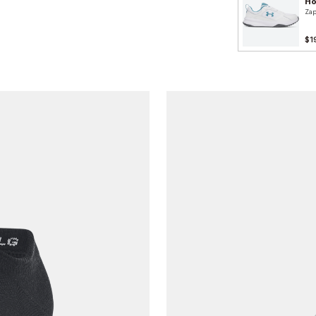
H
Zap
$1