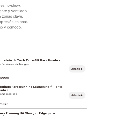
res no-show.
ente y ventilado.
n zonas clave.
presión en arco.
uso y cómodo.
queleto Ua Tech Tank-Blk Para Hombre
s Camisetas sin Mangas
+
Añadir
29900
ggings Para Running Launch Half Tights
ombre
toms Leggings
+
Añadir
75920
nis Training UA Charged Edge para