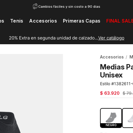
Cambios fáciles y sin costo a 90 días
os
Tenis
Accesorios
Primeras Capas
FINAL SAL
20% Extra en segunda unidad de calzado...
Ver catálogo
Accesorios
M
Medias Pa
Unisex
1382611
$
63
.
920
$
79
.
COLOR:
NEG
NEGRO