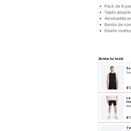
Pack de 6 pa
Tejido absorb
Almohadilla e
Banda de com
Diseño multi
Arma tu look
Es
Top
$1
Le
H
Bot
$1
Te