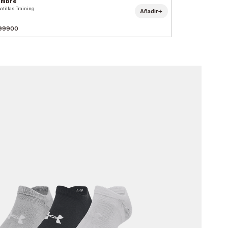
ombre
atillas Training
+
Añadir
99900