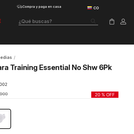
Compra y paga en casa
¿Qué buscas?
E
Términos Más Buscados
Botas
edias
Tenis Mujer
ra Training Essential No Shw 6Pk
Tenis Hombre
-002
Tenis
900
20 %
OFF
Velociti Distance
RO
Guayos
Basketball