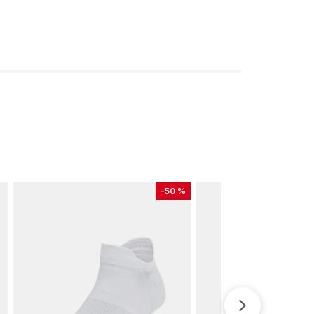
-
50 %