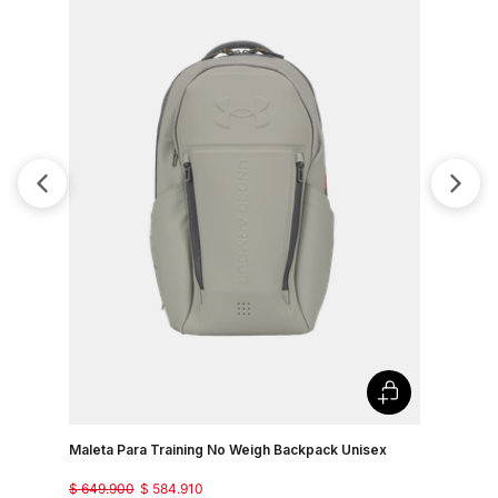
Maleta Para Training No Weigh Backpack Unisex
Maleta Sp
$
649
.
900
$
584
.
910
$
249
.
900