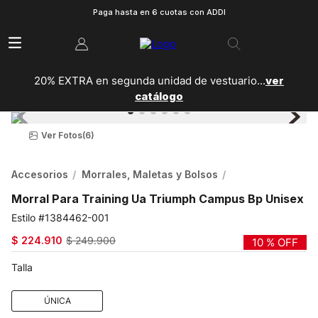
Paga hasta en 6 cuotas con ADDI
20% EXTRA en segunda unidad de vestuario...
ver
catálogo
Ver Fotos
(6)
Accesorios
Morrales, Maletas y Bolsos
Morral Para Training Ua Triumph Campus Bp Unisex
1384462-001
$
224
.
910
$
249
.
900
10 %
OFF
Talla
ÚNICA