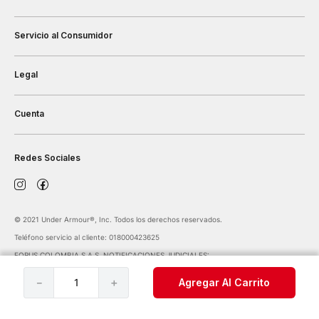
Servicio al Consumidor
Legal
Cuenta
Redes Sociales
©️ 2021 Under Armour®️, Inc. Todos los derechos reservados.
Teléfono servicio al cliente: 018000423625
FORUS COLOMBIA S.A.S. NOTIFICACIONES JUDICIALES:
notificaciones@forus.com.co
| Av. Carrera 45 Nº 108-27 BOGOTÁ COLOMBIA
－
＋
Agregar Al Carrito