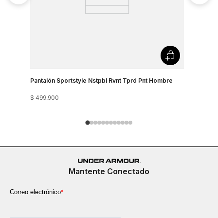
Pantalón Sportstyle Nstpbl Rvnt Tprd Pnt Hombre
Joggers S
$
499
.
900
$
439
.
900
Mantente Conectado