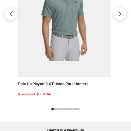
Polo Ua P
$
299
.
900
Polo Ua Playoff 3.0 Printed Para Hombre
$
299
.
900
$
161
.
946