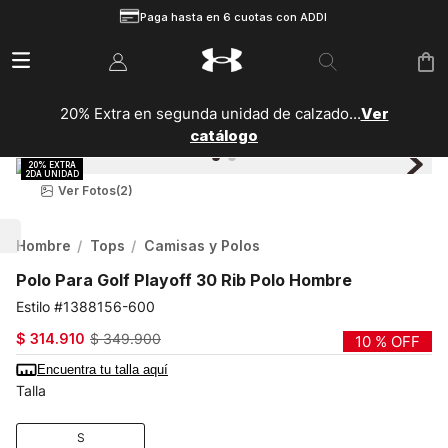
Paga hasta en 6 cuotas con ADDI
20% Extra en segunda unidad de calzado...
Ver
catálogo
Ver Fotos
(2)
Hombre
Tops
Camisas y Polos
Polo Para Golf Playoff 30 Rib Polo Hombre
1388156-600
$
314
.
910
$
349
.
900
10 %
OFF
Encuentra tu talla aquí
Talla
S