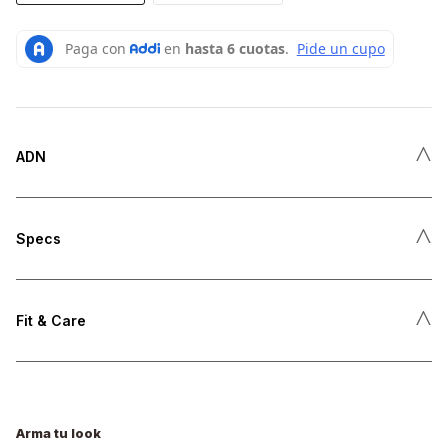
˄
ADN
˄
Specs
˄
Fit & Care
Arma tu look