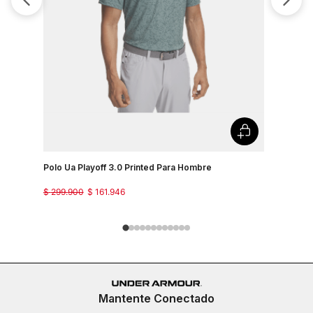
Polo Ua P
$
299
.
900
Polo Ua Playoff 3.0 Printed Para Hombre
$
299
.
900
$
161
.
946
Mantente Conectado