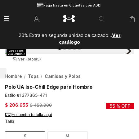
Paga hasta en 6 cuotas con ADDI
20% Extra en segunda unidad de calzado...
Ver
catálogo
Ver Fotos
(5)
Hombre
Tops
Camisas y Polos
Polo UA Iso-Chill Edge para Hombre
1377365-471
$
206
.
955
$
459
.
900
55 %
OFF
Encuentra tu talla aquí
Talla
S
M