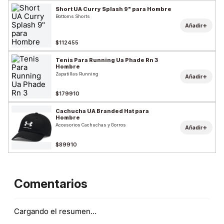
Short UA Curry Splash 9" para Hombre
Bottoms Shorts
+
Añadir
$112455
Tenis Para Running Ua Phade Rn 3
Hombre
Zapatillas Running
+
Añadir
$179910
Cachucha UA Branded Hat para
Hombre
Accesorios Cachuchas y Gorros
+
Añadir
$89910
Comentarios
Cargando el resumen…