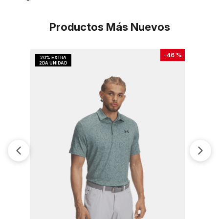
Productos Más Nuevos
-
46 %
Polo Ua P