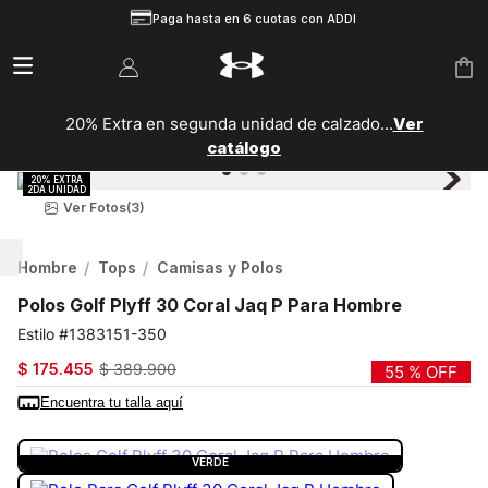
Paga hasta en 6 cuotas con ADDI
alzado...
Ver
20% EXTRA en segunda unidad de vestuario
catálogo
Ver Fotos
(3)
Hombre
Tops
Camisas y Polos
Polos Golf Plyff 30 Coral Jaq P Para Hombre
1383151-350
$
175
.
455
$
389
.
900
55 %
OFF
Encuentra tu talla aquí
COLOR:
VERDE
VERDE