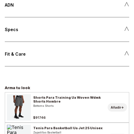
˄
ADN
˄
Specs
˄
Fit & Care
Arma tu look
Shorts Para Training Ua Woven Wdmk
Shorts Hombre
Bottoms Shorts
+
Añadir
$91746
Tenis Para Basketball Ua Jet 25 Unisex
Zapatillas Basketball