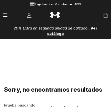
Paga hasta en 6 cuotas con ADDI
20% Extra en segunda unidad de calzado...
Ver
catálogo
Sorry, no encontramos resultados
Prueba buscando
Hombre
,
Mujer
,
Niños
,
Zapatillas