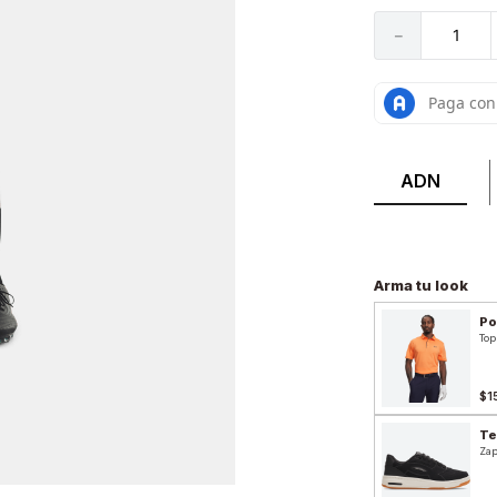
－
ADN
Arma tu look
Po
Top
$1
Te
Zap