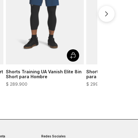
rt
Shorts Training UA Vanish Elite 8in
Shorts Golf UA Drive T
Short para Hombre
para Hombre
$
289
.
900
$
299
.
900
nta
Redes Sociales