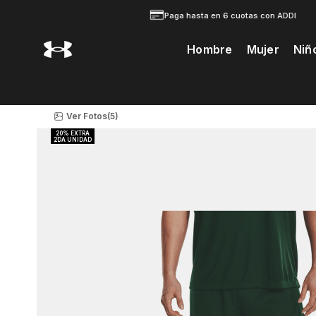
Paga hasta en 6 cuotas con ADDI
Hombre
Mujer
Niñ
Te Prodria Interesar
Ver Fotos
(5)