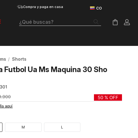
Compra y paga en casa
¿Qué buscas?
E
Términos Más Buscados
Botas
oms
Shorts
Tenis Mujer
a Futbol Ua Ms Maquina 30 Sho
Tenis Hombre
-301
Tenis
9
.
900
50 %
OFF
Velociti Distance
lla aquí
Guayos
Basketball
M
L