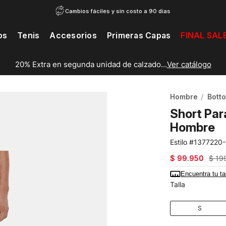
Cambios fáciles y sin costo a 90 días
os
Tenis
Accesorios
Primeras Capas
FINAL SAL
20% Extra en segunda unidad de calzado...
Ver catálogo
Hombre
Bott
Short Par
Hombre
1377220
$
99
.
950
$
19
Encuentra tu ta
Talla
S