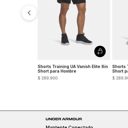
Shorts Training UA Vanish Elite 8in
Shorts 
Short para Hombre
Short 
$
289
.
900
$
289
.
9
Mantente Conectado