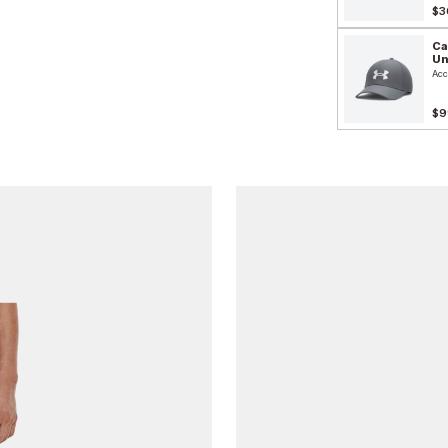
$3
Ca
Un
Acc
$9