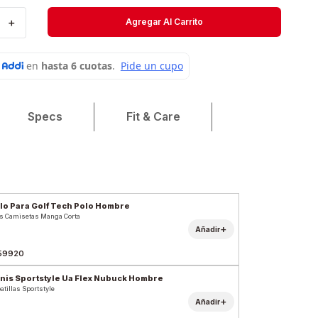
Velociti
＋
Agregar Al Carrito
Medias
Short
Specs
Fit & Care
lo Para Golf Tech Polo Hombre
s Camisetas Manga Corta
+
Añadir
59920
nis Sportstyle Ua Flex Nubuck Hombre
atillas Sportstyle
+
Añadir