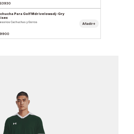
63930
chucha Para Golf Mdrivelowadj-Gry
isex
esorios Cachuchas y Gorros
+
Añadir
9900