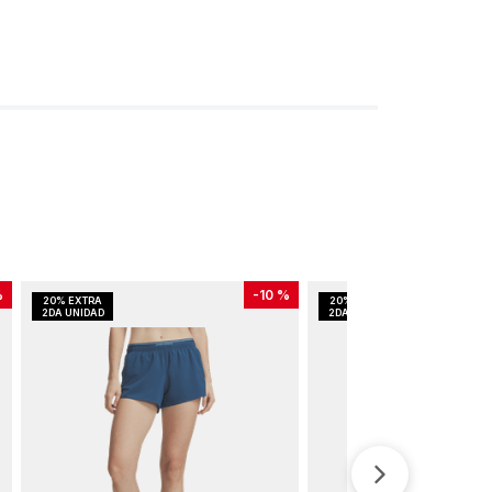
%
-
10 %