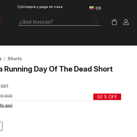
Compra y paga en casa
¿Qué buscas?
E
Términos Más Buscados
Botas
s
Shorts
Tenis Mujer
a Running Day Of The Dead Short
Tenis Hombre
-001
Tenis
49
.
900
50 %
OFF
Guayos
lla aquí
Velociti Distance
Basketball