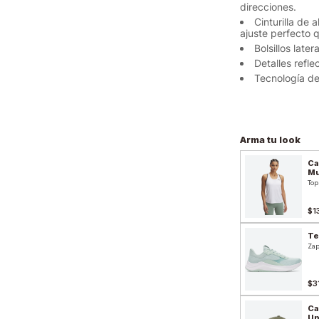
direcciones.
Cinturilla de 
ajuste perfecto 
Bolsillos later
Detalles refl
Tecnología de
Arma tu look
Ca
Mu
Top
$1
Te
Zap
$3
Ca
Un