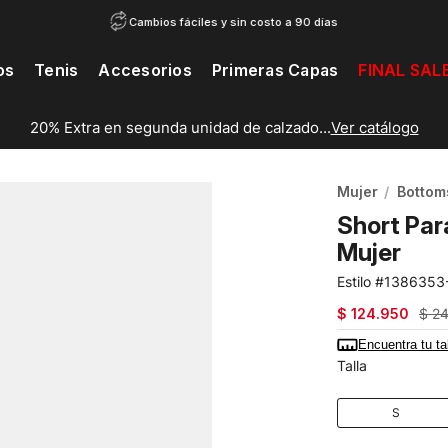
Cambios fáciles y sin costo a 90 días
os
Tenis
Accesorios
Primeras Capas
FINAL SAL
20% Extra en segunda unidad de calzado...
Ver catálogo
Mujer
Bottom
Short Par
Mujer
1386353
$
124
.
950
$
2
Encuentra tu ta
Talla
S