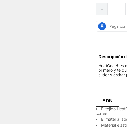
－
Descripción d
HeatGear® es n
primero y te qui
sudor y estirar
ADN
El tejido Hea
corres
El material a
Material elás