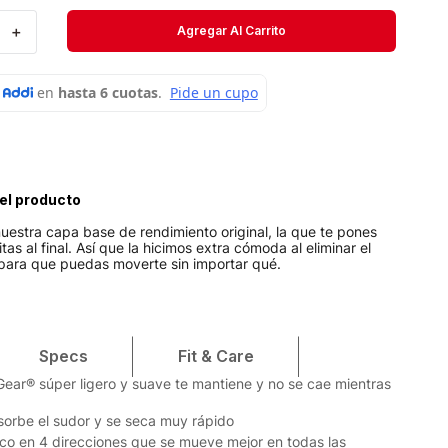
Velociti
＋
Agregar Al Carrito
Medias
Short
el producto
uestra capa base de rendimiento original, la que te pones
tas al final. Así que la hicimos extra cómoda al eliminar el
 para que puedas moverte sin importar qué.
Specs
Fit & Care
tGear® súper ligero y suave te mantiene y no se cae mientras
bsorbe el sudor y se seca muy rápido
tico en 4 direcciones que se mueve mejor en todas las