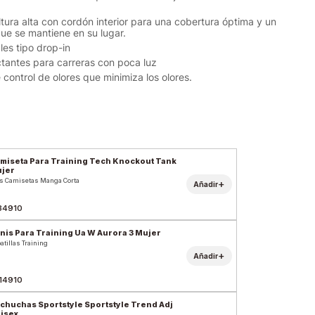
altura alta con cordón interior para una cobertura óptima y un
que se mantiene en su lugar.
ales tipo drop-in
ectantes para carreras con poca luz
 control de olores que minimiza los olores.
miseta Para Training Tech Knockout Tank
jer
s Camisetas Manga Corta
+
Añadir
34910
nis Para Training Ua W Aurora 3 Mujer
atillas Training
+
Añadir
14910
chuchas Sportstyle Sportstyle Trend Adj
isex